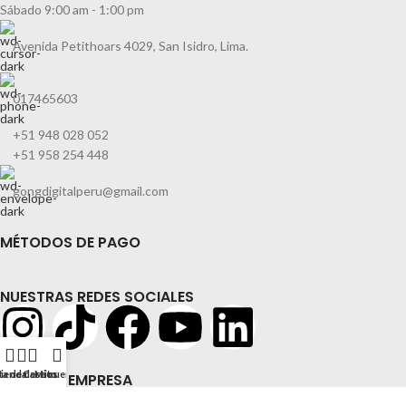
Sábado 9:00 am - 1:00 pm
Avenida Petithoars 4029, San Isidro, Lima.
017465603
+51 948 028 052
+51 958 254 448
gongdigitalperu@gmail.com
MÉTODOS DE PAGO
NUESTRAS REDES SOCIALES
ta de deseos
ienda
Carrito
Mi cuenta
NUESTRA EMPRESA
Libro de Reclamaciones